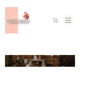
Catalogue de
location de mobilier
et de
décoration