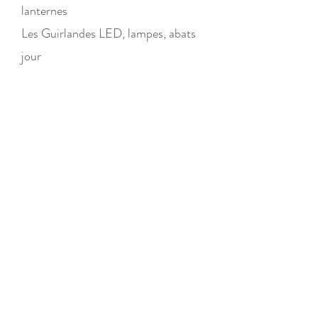
lanternes
Les Guirlandes LED, lampes, abats
jour
Les Objets de déco
Boutique
/
Les Objets de déco
Les Objets de déco
Les Vases, la verrerie, les pots
Jeux
Afficher les prix en :
EUR