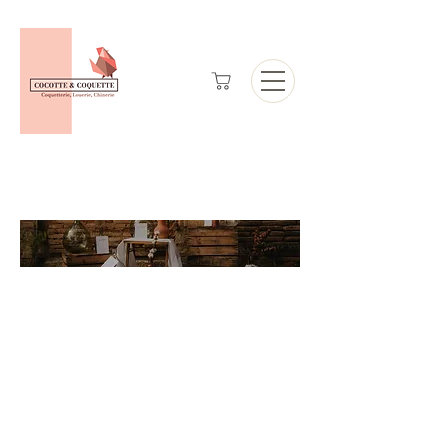
Catalogue de
location de mobilier
et de
décoration