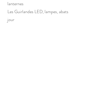
lanternes
Les Guirlandes LED, lampes, abats
jour
Boutique
/
Les Objets de déco
/
Jeux