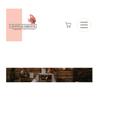
Catalogue de
location de mobilier
et de
décoration