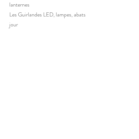
lanternes
Les Guirlandes LED, lampes, abats
jour
Boutique
/
Les Objets de déco
/
Les Objets de déco