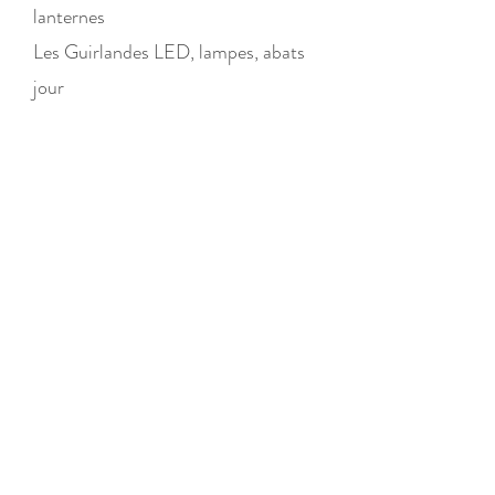
lanternes
Les Guirlandes LED, lampes, abats
jour
Boutique
/
Le mobilier
/
Les Poufs et Tabourets