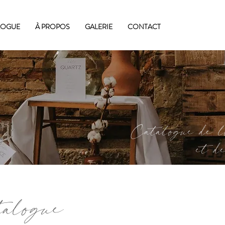
LOGUE
À PROPOS
GALERIE
CONTACT
Catalogue de lo
et de déc
talogue