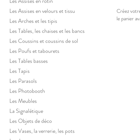
Les Assises en ro
tin
Les Assises en velours et tis
su
Créez votre
le panier a
Les Arches et les tipis
Boutique
/
Le mobilier
/
Si
Les Tables, les chaises et les bancs
Les Coussins et co
ussins
de sol
Les Poufs et tabo
urets
Les Tables basses
Les Tapis
Les Parasols
Les Photobooth
Les Meubles
La Signalétique
Les Objets de déco
Les Vases, la verrerie, les pots