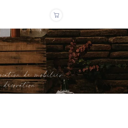
cation de mobilier
oration